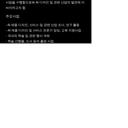
사업을 수행함으로써 AI 디자인 및 관련 산업의 발전에 이
바지하고자 함
주요사업
- AI 제품 디자인, 서비스 및 관련 산업 조사, 연구 활동
- AI 제품 디자인 및 서비스 전문가 양성, 교육 지원사업
- 국내외 학술 및 관련 행사 개최
- 학술 간행물, 도서 등의 출판 사업
- AI 제품 디자인, 서비스 관련 제도, 정책개발 및 건의
- 국내외 유관 단체, 기관, 기업과의 교류 및 협력 사업
- 기타 본 단체의 목적 달성에 필요한 사업
단체구분
​고유번호
학술 연구 목적의 비영리 임의 단체
227-82-74379
주 소
​서울특별시 중구 청구로17길 96, 302호(신당동)
연 락 처
hello.aidis@gmail.com