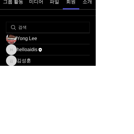
그룹 활동
미디어
파일
회원
소개
Yong Lee
helloaidis
helloaidis
김성훈
김성훈
© 2024 by AIDIS
서울특별시 중구 청구로17길 96, 302호(신당동) |